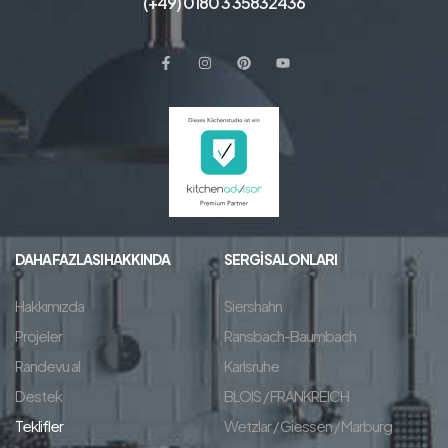
(+49) 0180 3 35832436
DAHA FAZLASI HAKKINDA
SERGI SALONLARI
Hakkımızda
Siershahn
Projeler
Ransbach-Baumbach
Randevu al
Karlsruhe
Destek
BLOIS / FRANKREICH
Teklifler
Wetzlar / Giessen / Marburg