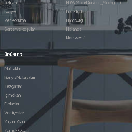
İletişim
NRW (Köln/Duisburg/Solingen)
Künye
Frankfurt
Veri Koruma
Hamburg
Şartlar ve koşullar
Hollanda
Neuwied-1
ÜRÜNLER
Mutfaklar
Banyo Mobilyaları
Tezgahlar
İç mekan
Dolaplar
Vestiyerler
Yaşam Alanı
Yemek Odası