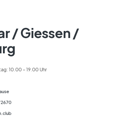
r / Giessen /
urg
ag: 10.00 – 19.00 Uhr
Hause
72670
.club