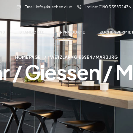
Email: info@kuechen.club
Hotline: 0180 3 35832436
UNS
STANDORTE
PRODUKTE
KÜCHENVERMIE
HOME PAGE
WETZLAR / GIESSEN / MARBURG
r / Giessen / 