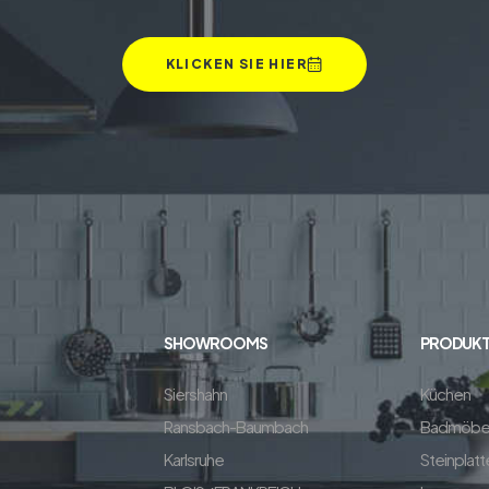
KLICKEN SIE HIER
SHOWROOMS
PRODUKT
Siershahn
Küchen
Ransbach-Baumbach
Badmöbe
Karlsruhe
Steinplatt