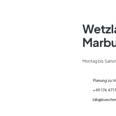
Wetzla
Marb
Montag bis Samst
Planung zu 
+49 176 471
ldk@kuechen