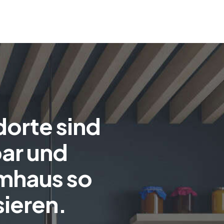
dorte sind
bar und
umhaus so
sieren.