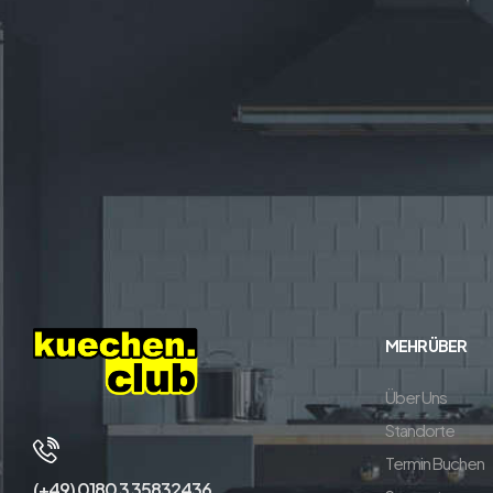
MEHR ÜBER
Über Uns
Standorte
Termin Buchen
(+49) 0180 3 35832436