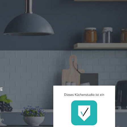
E
l
en