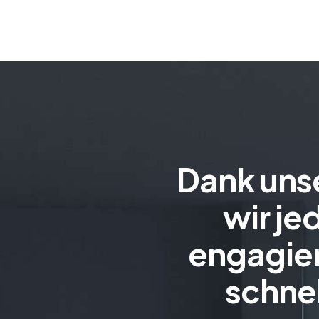
Dank unse
wir je
engagier
schnel