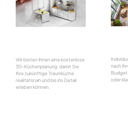
Indiv
Professionelle Und
Lösu
Kostenfreie Planung
Individu
Wir bieten Ihnen eine kostenlose
nach Ih
3D-Küchenplanung, damit Sie
Budget 
Ihre zukünftige Traumküche
oder kla
realitätsnah und bis ins Detail
erleben können.