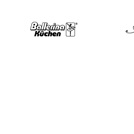
KOSTENLOSES ANGEBOT ANFORDERN
Sehr gerne kontaktieren 
unverbindlich zurück un