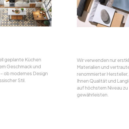
iduelle
Hochwertige
ngen
Materialien
ell geplante Küchen
Wir verwenden nur erstk
rem Geschmack und
Materialien und vertrau
– ob modernes Design
renommierter Hersteller
ssischer Stil.
Ihnen Qualität und Langl
auf höchstem Niveau zu
gewährleisten.