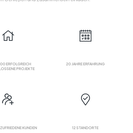
1000
20
000 ERFOLGREICH
20 JAHRE ERFAHRUNG
OSSENE PROJEKTE
1500
12
 ZUFRIEDENE KUNDEN
12 STANDORTE