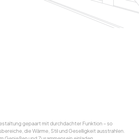
ss verschmilzt mit
tik – stilvolle
ereiche
estaltung gepaart mit durchdachter Funktion – so
bereiche, die Wärme, Stil und Geselligkeit ausstrahlen.
um Genießen und Zusammensein einladen.