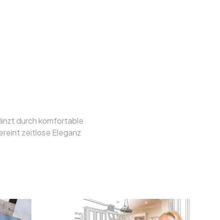
ert, durchdacht
lbar
gänzt durch komfortable
ereint zeitlose Eleganz