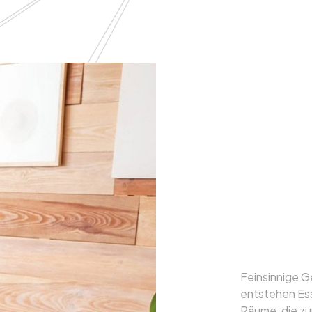
Genu
Ästhe
Essb
Feinsinnige G
entstehen Ess
Räume, die z