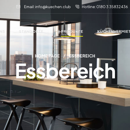
Email: info@kuechen.club
Hotline: 0180 3 35832436
UNS
STANDORTE
PRODUKTE
KÜCHENVERMIE
HOME PAGE
ESSBEREICH
Essbereich