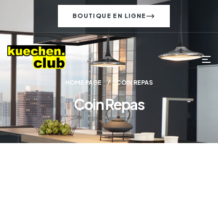
BOUTIQUE EN LIGNE
HOME PAGE
COIN REPAS
Coin Repas
Espaces repas élégants –
mis en scène avec style,
conçus avec soin, uniques