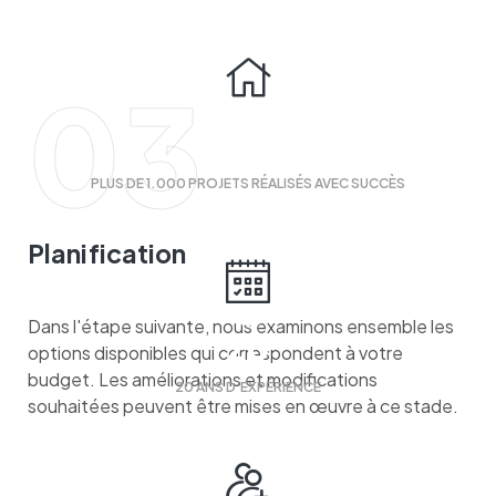
03
1000
PLUS DE 1.000 PROJETS RÉALISÉS AVEC SUCCÈS
Planification
Dans l'étape suivante, nous examinons ensemble les
20
options disponibles qui correspondent à votre
budget. Les améliorations et modifications
20 ANS D’EXPÉRIENCE
souhaitées peuvent être mises en œuvre à ce stade.