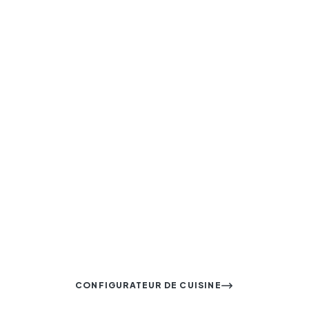
DEMANDEZ UN DEVIS GRATUIT
Nous serons ravis de vous
recontacter sans engagement
et de répondre en détail à
toutes vos questions.
CONFIGURATEUR DE CUISINE