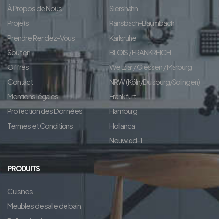
À Propos de Nous
Siershahn
Projets
Ransbach-Baumbach
Prendre Rendez-Vous
Karlsruhe
Soutien
BLOIS / FRANKREICH
Offres
Wetzlar / Giessen / Marburg
Contact
NRW (Köln/Duisburg/Solingen)
Mentions légales
Frankfurt
Protection des Données
Hamburg
Termes et Conditions
Hollanda
Neuwied-1
PRODUITS
Cuisines
Meubles de salle de bain