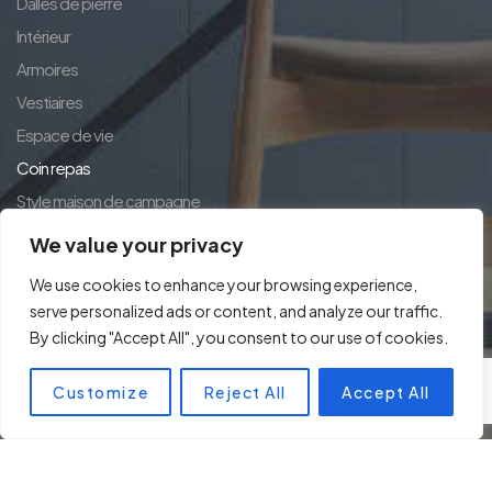
Dalles de pierre
Intérieur
Armoires
Vestiaires
Espace de vie
Coin repas
Style maison de campagne
exclusif
We value your privacy
Concept de Maison
We use cookies to enhance your browsing experience,
serve personalized ads or content, and analyze our traffic.
By clicking "Accept All", you consent to our use of cookies.
Customize
Reject All
Accept All
© Copyright 2024 kuechen.club. All rights reserved.
Designed by
BeneluxSoft