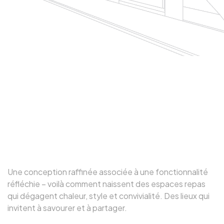
Le plaisir se mêle à
l’esthétique – des espaces
repas élégants
Une conception raffinée associée à une fonctionnalité
réfléchie – voilà comment naissent des espaces repas
qui dégagent chaleur, style et convivialité. Des lieux qui
invitent à savourer et à partager.