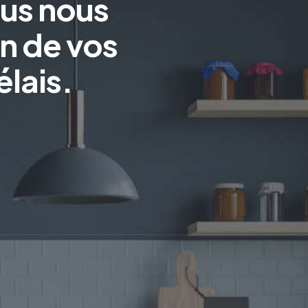
ous nous
n de vos
élais.