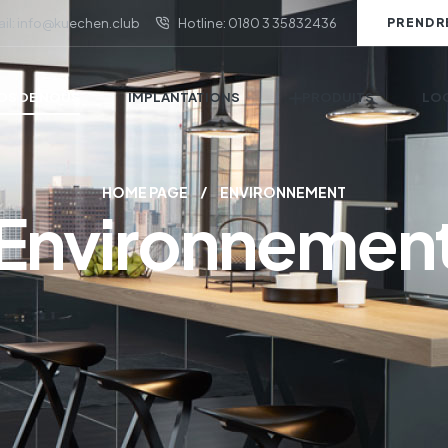
il: info@kuechen.club
Hotline: 0180 3 35832436
PRENDR
OS DE NOUS
IMPLANTATIONS
PRODUITS
LOC
HOME PAGE
ENVIRONNEMENT
Environnemen