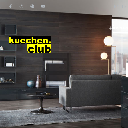
Ema
À PROP