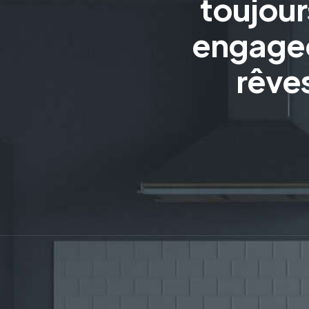
toujour
engageo
rêves