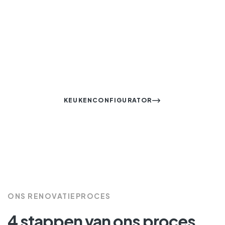
Wij bellen u graag vrijblijvend
terug en bespreken graag met
u uw vragen.
KEUKENCONFIGURATOR
ONS RENOVATIEPROCES
4 stappen van ons proces