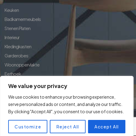
Keuken
Badkamermeubels
Stenen Platen
Interieur
Kledingkasten
Garderobes
Woonoppervlakte
Eethoek
Landhuis Exclusief
We value your privacy
Thuisconcept
We use cookies to enhance your browsing experience,
serve personalized ads or content, and analyze our traffic.
By clicking "Accept All", you consent to our use of cookies.
Customize
Reject All
Accept All