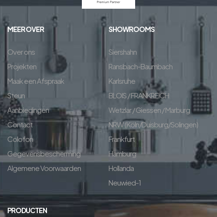
MEER OVER
SHOWROOMS
Over ons
Siershahn
Projekten
Ransbach-Baumbach
Maak een Afspraak
Karlsruhe
Steun
BLOIS / FRANKREICH
Aanbiedingen
Wetzlar / Giessen / Marburg
Contact
NRW (Köln/Duisburg/Solingen)
Colofon
Frankfurt
Gegevensbescherming
Hamburg
Algemene Voorwaarden
Hollanda
Neuwied-1
PRODUCTEN