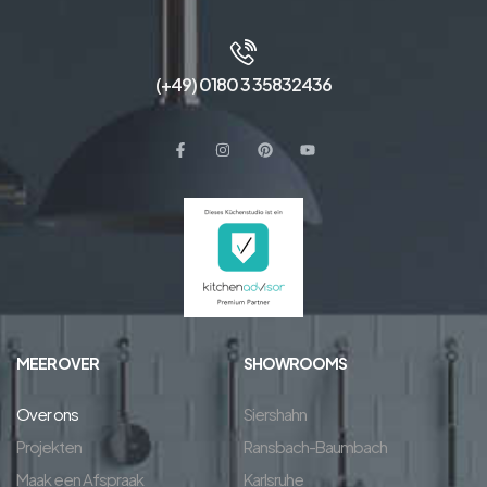
(+49) 0180 3 35832436
MEER OVER
SHOWROOMS
Over ons
Siershahn
Projekten
Ransbach-Baumbach
Maak een Afspraak
Karlsruhe