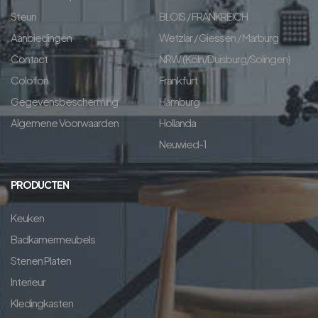
Steun
BLOIS / FRANKREICH
Aanbiedingen
Wetzlar / Giessen / Marburg
Contact
NRW (Köln/Duisburg/Solingen)
Colofon
Frankfurt
Gegevensbescherming
Hamburg
Algemene Voorwaarden
Hollanda
Neuwied-1
PRODUCTEN
Keuken
Badkamermeubels
Stenen Platen
Interieur
Kledingkasten