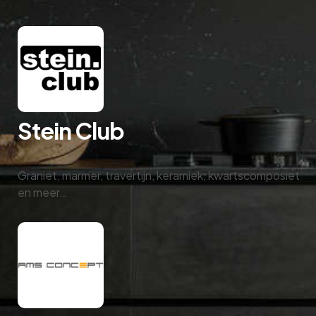
Stein Club
Graniet, marmer, travertijn, keramiek, kwartscomposiet
en meer…