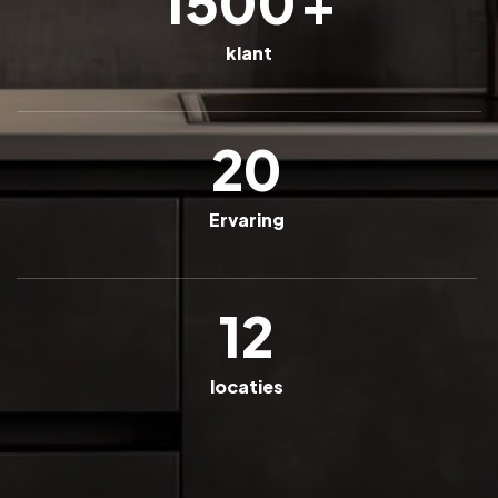
1500
+
klant
20
Ervaring
12
locaties