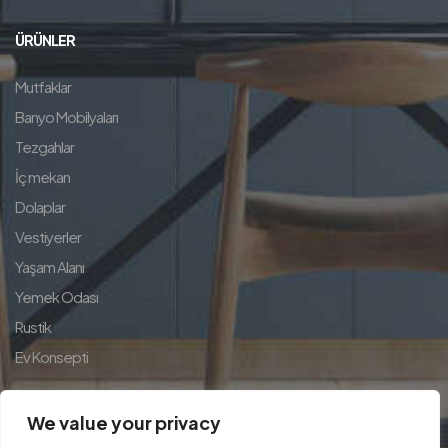
ÜRÜNLER
Mutfaklar
Banyo Mobilyaları
Tezgahlar
İç mekan
Dolaplar
Vestiyerler
Yaşam Alanı
Yemek Odası
Rustik
Ev Konsepti
We value your privacy