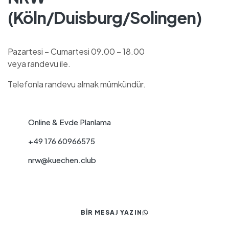
(Köln/Duisburg/Solingen)
Pazartesi – Cumartesi 09.00 – 18.00
veya randevu ile.
Telefonla randevu almak mümkündür.
Online & Evde Planlama
+49 176 60966575
nrw@kuechen.club
BIR MESAJ YAZIN