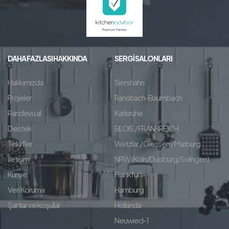
DAHA FAZLASI HAKKINDA
SERGI SALONLARI
Hakkımızda
Siershahn
Projeler
Ransbach-Baumbach
Randevu al
Karlsruhe
Destek
BLOIS / FRANKREICH
Teklifler
Wetzlar / Giessen / Marburg
İletişim
NRW (Köln/Duisburg/Solingen)
Künye
Frankfurt
Veri Koruma
Hamburg
Şartlar ve koşullar
Hollanda
Neuwied-1