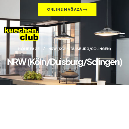
ONLINE MAĞAZA
HOME PAGE
NRW (KÖLN/DUISBURG/SOLINGEN)
NRW (Köln/Duisburg/Solingen)